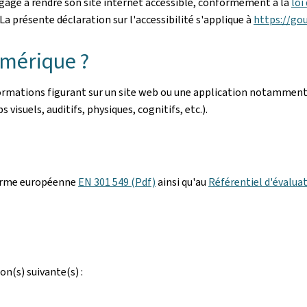
gage à rendre son site internet accessible, conformément à la
loi
a présente déclaration sur l'accessibilité s'applique à
https://go
umérique ?
nformations figurant sur un site web ou une application notamment
 visuels, auditifs, physiques, cognitifs, etc.).
orme européenne
EN 301 549 (Pdf)
ainsi qu'au
Référentiel d'évaluat
on(s) suivante(s) :