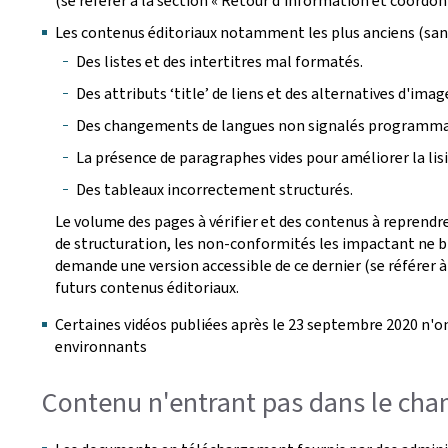
(se référer à la section « Retour d'information et coordon
Les contenus éditoriaux notamment les plus anciens (san
Des listes et des intertitres mal formatés.
Des attributs ‘title’ de liens et des alternatives d'ima
Des changements de langues non signalés programm
La présence de paragraphes vides pour améliorer la lisib
Des tableaux incorrectement structurés.
Le volume des pages à vérifier et des contenus à reprendre
de structuration, les non-conformités les impactant ne bl
demande une version accessible de ce dernier (se référer à
futurs contenus éditoriaux.
Certaines vidéos publiées après le 23 septembre 2020 n'on
environnants
Contenu n'entrant pas dans le cham