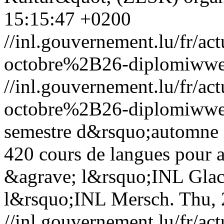
15:15:47 +0200
//inl.gouvernement.lu/fr
octobre%2B26-diplomiwwer
//inl.gouvernement.lu/fr
octobre%2B26-diplomiwwer
semestre d&rsquo;automne 
420 cours de langues pour a
&agrave; l&rsquo;INL Glaci
l&rsquo;INL Mersch.
Thu, 
//inl.gouvernement.lu/fr