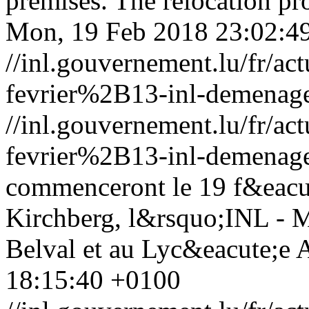
premises. The relocation pro
Mon, 19 Feb 2018 23:02:4
//inl.gouvernement.lu/fr
fevrier%2B13-inl-demenag
//inl.gouvernement.lu/fr
fevrier%2B13-inl-demenag
commenceront le 19 f&eacu
Kirchberg, l&rsquo;INL - 
Belval et au Lyc&eacute;e 
18:15:40 +0100