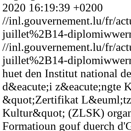
2020 16:19:39 +0200
//inl.gouvernement.lu/fr
juillet%2B14-diplomiwwerr
//inl.gouvernement.lu/fr
juillet%2B14-diplomiwwerr
huet den Institut national d
d&eacute;i z&eacute;ngte K
&quot;Zertifikat L&euml;t
Kultur&quot; (ZLSK) organ
Formatioun gouf duerch d'