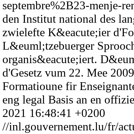
septembre%2B23-menje-rent
den Institut national des la
zwielefte K&eacute;ier d'F
L&euml;tzebuerger Sprooc
organis&eacute;iert. D&eu
d'Gesetz vum 22. Mee 2009
Formatioune fir Enseignan
eng legal Basis an en offizi
2021 16:48:41 +0200
//inl.gouvernement.lu/fr