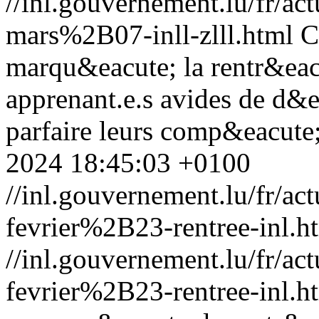
//inl.gouvernement.lu/fr
mars%2B07-inll-zlll.html
C
marqu&eacute; la rentr&eac
apprenant.e.s avides de d&e
parfaire leurs comp&eacute;
2024 18:45:03 +0100
//inl.gouvernement.lu/fr
fevrier%2B23-rentree-inl.h
//inl.gouvernement.lu/fr
fevrier%2B23-rentree-inl.h