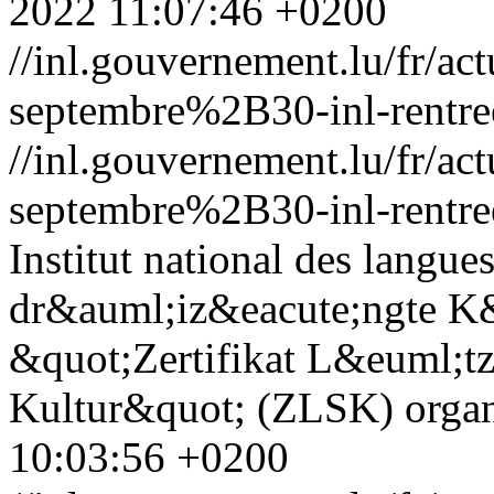
2022 11:07:46 +0200
//inl.gouvernement.lu/fr
septembre%2B30-inl-rentre
//inl.gouvernement.lu/fr
septembre%2B30-inl-rentre
Institut national des langue
dr&auml;iz&eacute;ngte K&
&quot;Zertifikat L&euml;t
Kultur&quot; (ZLSK) organ
10:03:56 +0200