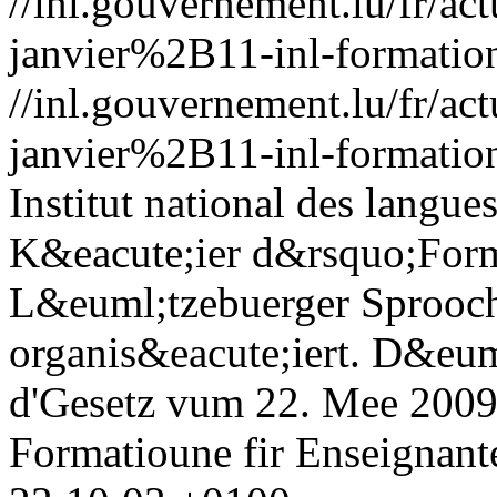
//inl.gouvernement.lu/fr
janvier%2B11-inl-formatio
//inl.gouvernement.lu/fr
janvier%2B11-inl-formatio
Institut national des langue
K&eacute;ier d&rsquo;Form
L&euml;tzebuerger Sprooc
organis&eacute;iert. D&eu
d'Gesetz vum 22. Mee 2009
Formatioune fir Enseignant