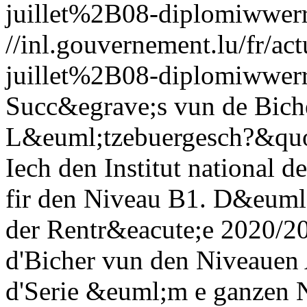
juillet%2B08-diplomiwwerr
//inl.gouvernement.lu/fr
juillet%2B08-diplomiwwerr
Succ&egrave;s vun de Bich
L&euml;tzebuergesch?&quot
Iech den Institut national 
fir den Niveau B1. D&euml
der Rentr&eacute;e 2020/20
d'Bicher vun den Niveauen 
d'Serie &euml;m e ganzen N