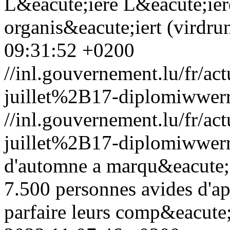
L&eacute;iere L&eacute;ie
organis&eacute;iert (virdr
09:31:52 +0200
//inl.gouvernement.lu/fr
juillet%2B17-diplomiwwerr
//inl.gouvernement.lu/fr
juillet%2B17-diplomiwwerr
d'automne a marqu&eacute; 
7.500 personnes avides d'a
parfaire leurs comp&eacute;