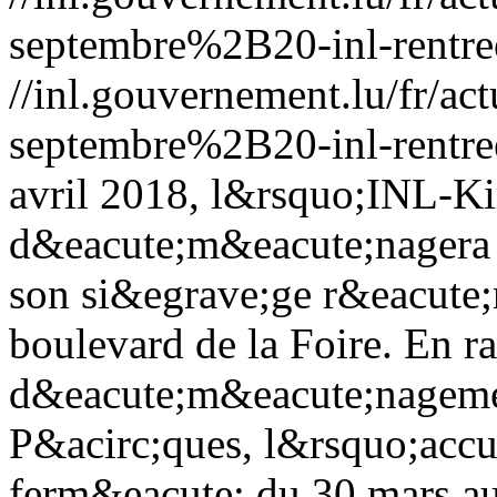
septembre%2B20-inl-rentre
//inl.gouvernement.lu/fr
septembre%2B20-inl-rentre
avril 2018, l&rsquo;INL-Ki
d&eacute;m&eacute;nagera 
son si&egrave;ge r&eacute;
boulevard de la Foire. En r
d&eacute;m&eacute;nagemen
P&acirc;ques, l&rsquo;accue
ferm&eacute; du 30 mars au 