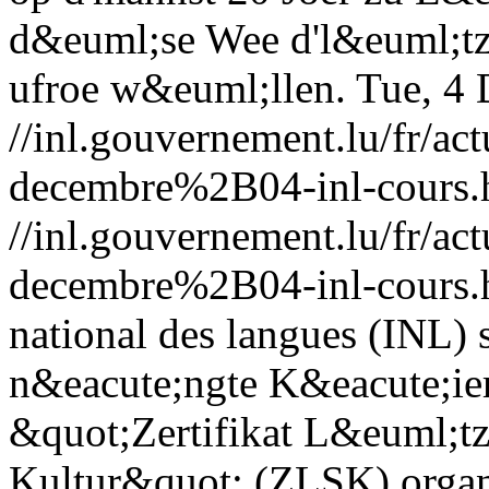
d&euml;se Wee d'l&euml;tze
ufroe w&euml;llen.
Tue, 4
//inl.gouvernement.lu/fr
decembre%2B04-inl-cours.
//inl.gouvernement.lu/fr
decembre%2B04-inl-cours.
national des langues (INL) 
n&eacute;ngte K&eacute;ie
&quot;Zertifikat L&euml;t
Kultur&quot; (ZLSK) organ