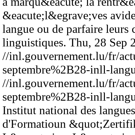
a marqu&eacute; la rentr&e
&eacute;l&egrave;ves avide
langue ou de parfaire leur
linguistiques.
Thu, 28 Sep 
//inl.gouvernement.lu/fr
septembre%2B28-inll-langu
//inl.gouvernement.lu/fr
septembre%2B28-inll-langu
Institut national des lang
d'Formatioun &quot;Zertif