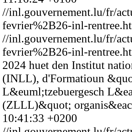
//inl.gouvernement.lu/fr
fevrier%2B26-inl-rentree.h
//inl.gouvernement.lu/fr
fevrier%2B26-inl-rentree.h
2024 huet den Institut nat
(INLL), d'Formatioun &quot
L&euml;tzebuergesch L&eac
(ZLLL)&quot; organis&eacu
10:41:33 +0200
//inl.gouvernement.lu/fr