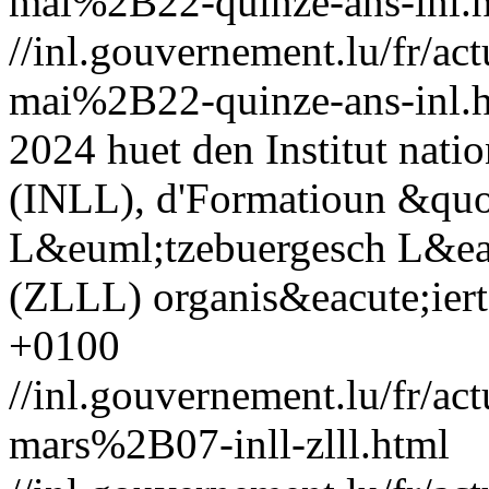
mai%2B22-quinze-ans-inl.
//inl.gouvernement.lu/fr
mai%2B22-quinze-ans-inl.
2024 huet den Institut nat
(INLL), d'Formatioun &quot
L&euml;tzebuergesch L&eac
(ZLLL) organis&eacute;iert
+0100
//inl.gouvernement.lu/fr
mars%2B07-inll-zlll.html