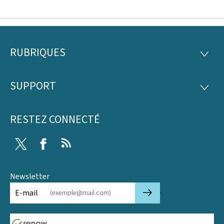
RUBRIQUES
Pied
RUBRI
de
SUPPORT
SUPP
page
RESTEZ CONNECTÉ
Twitter
Facebook
RSS
Newsletter
🡒
E-mail