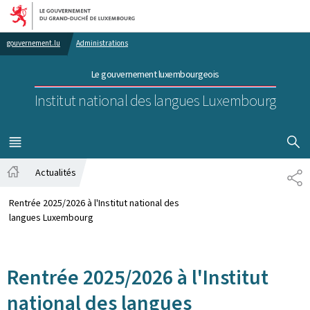
Aller au menu principal
Aller au contenu
gouvernement.lu
Administrations
Le gouvernement luxembourgeois
Institut national des langues Luxembourg
AFFICHER
MENU
PRINCIPAL
Actualités
PA
Accueil
Rentrée 2025/2026 à l'Institut national des
langues Luxembourg
Rentrée 2025/2026 à l'Institut
national des langues