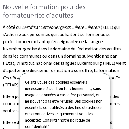
Nouvelle formation pour des
formateur·rice d'adultes
À côté du
Zertifikat Lëtzebuergesch Léiere Léieren
(ZLLL) qui
s'adresse aux personnes qui souhaitent se former ou se
perfectionner en tant qu'enseignant·e de la langue
luxembourgeoise dans le domaine de l'éducation des adultes
dans les communes ou dans un domaine subventionné par
l'État, l'Institut national des langues Luxembourg (INLL) vient
d'ajouter une deuxième formation à son offre, la formation
Certificat d'enseignement en langues à visée professionnelle
Ce site utilise des cookies essentiels
(CELVP).
nécessaires à son bon fonctionnement, sans
usage de données à caractère personnel, et
Elle a pour but de former les participant·e·s à enseigner des
ne pouvant pas être refusés. Des cookies non
cours en langues à visée professionnelle à des apprenant·e·s
essentiels sont utilisés à des fins statistiques
adultes dans le domaine de l'éducation des adultes.
et seront activés uniquement si vous les
acceptez. Consulter notre
politique de
Elle se déroule, tout comme le ZLLL, en format blended
confidentialité
.